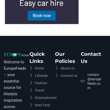
Quick
Our
Contact
Links
Policies
Us
Welcome to
EuropeFeeds
Home
About Us
– your
contact
Lifestyle
Contact Us
@europe
essential
Fashion
feeds.co
source for
m
Travel
lifestyle
Entertainment
inspiration
Next Feed
across