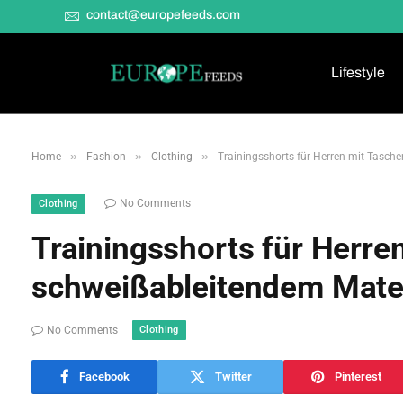
contact@europefeeds.com
Lifestyle
»
»
»
Home
Fashion
Clothing
Trainingsshorts für Herren mit Tasch
No Comments
Clothing
Trainingsshorts für Herre
schweißableitendem Mater
Clothing
No Comments
Facebook
Twitter
Pinterest