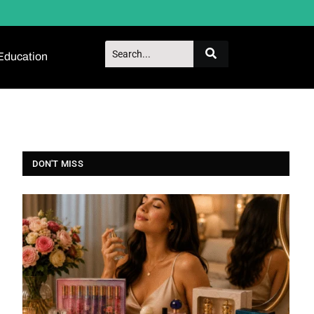
Education
DON'T MISS