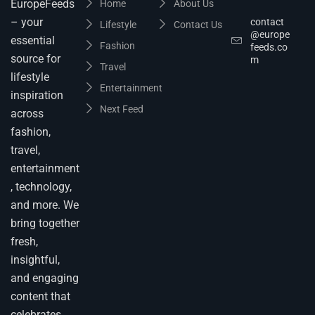
EuropeFeeds
Home
About Us
– your
contact
Lifestyle
Contact Us
@europe
essential
Fashion
feeds.co
source for
m
Travel
lifestyle
Entertainment
inspiration
Next Feed
across
fashion,
travel,
entertainment
, technology,
and more. We
bring together
fresh,
insightful,
and engaging
content that
celebrates