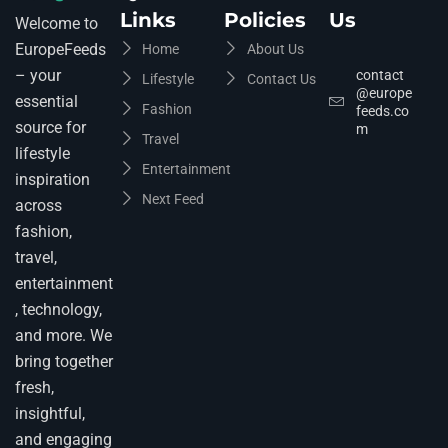
Links
Policies
Us
Welcome to
EuropeFeeds
Home
About Us
– your
contact
Lifestyle
Contact Us
@europe
essential
Fashion
feeds.co
source for
m
Travel
lifestyle
Entertainment
inspiration
Next Feed
across
fashion,
travel,
entertainment
, technology,
and more. We
bring together
fresh,
insightful,
and engaging