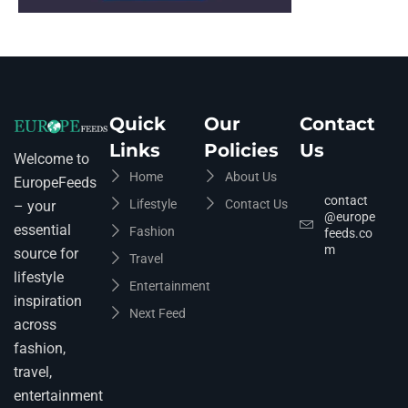
Quick
Our
Contact
Links
Policies
Us
Welcome to
Home
About Us
EuropeFeeds
contact
Lifestyle
Contact Us
– your
@europe
essential
Fashion
feeds.co
m
source for
Travel
lifestyle
Entertainment
inspiration
Next Feed
across
fashion,
travel,
entertainment