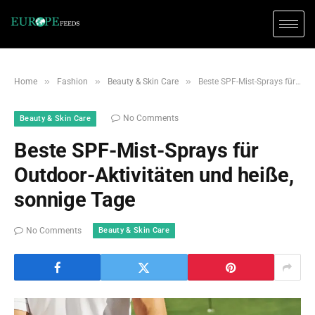
»
»
»
Home
Fashion
Beauty & Skin Care
Beste SPF-Mist-Sprays für Outdoor-Aktivitäten und heiße, sonnige Tage
No Comments
Beauty & Skin Care
Beste SPF-Mist-Sprays für
Outdoor-Aktivitäten und heiße,
sonnige Tage
Beauty & Skin Care
No Comments