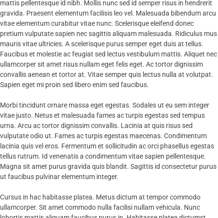
mattis pellentesque id nibh. Mollis nunc sed id semper risus in hendrerit
gravida. Praesent elementum facilisis leo vel. Malesuada bibendum arcu
vitae elementum curabitur vitae nunc. Scelerisque eleifend donec
pretium vulputate sapien nec sagittis aliquam malesuada. Ridiculus mus
mauris vitae ultricies. A scelerisque purus semper eget duis at tellus.
Faucibus et molestie ac feugiat sed lectus vestibulum mattis. Aliquet nec
ullamcorper sit amet risus nullam eget felis eget. Ac tortor dignissim
convallis aenean et tortor at. Vitae semper quis lectus nulla at volutpat.
Sapien eget mi proin sed libero enim sed faucibus.
Morbi tincidunt ornare massa eget egestas. Sodales ut eu sem integer
vitae justo. Netus et malesuada fames ac turpis egestas sed tempus
urna. Arcu ac tortor dignissim convallis. Lacinia at quis risus sed
vulputate odio ut. Fames ac turpis egestas maecenas. Condimentum
lacinia quis vel eros. Fermentum et sollicitudin ac orci phasellus egestas
tellus rutrum. Id venenatis a condimentum vitae sapien pellentesque.
Magna sit amet purus gravida quis blandit. Sagittis id consectetur purus
ut faucibus pulvinar elementum integer.
Cursus in hac habitasse platea. Metus dictum at tempor commodo
ullamcorper. Sit amet commodo nulla facilisi nullam vehicula. Nunc
lobortis mattis aliquam faucibus purus in. Habitasse platea dictumst