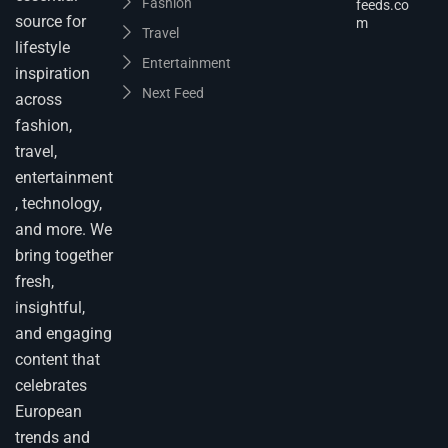
Fashion
feeds.co
source for
m
Travel
lifestyle
Entertainment
inspiration
Next Feed
across
fashion,
travel,
entertainment
, technology,
and more. We
bring together
fresh,
insightful,
and engaging
content that
celebrates
European
trends and