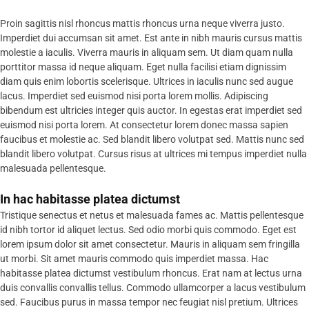
Proin sagittis nisl rhoncus mattis rhoncus urna neque viverra justo.
Imperdiet dui accumsan sit amet. Est ante in nibh mauris cursus mattis
molestie a iaculis. Viverra mauris in aliquam sem. Ut diam quam nulla
porttitor massa id neque aliquam. Eget nulla facilisi etiam dignissim
diam quis enim lobortis scelerisque. Ultrices in iaculis nunc sed augue
lacus. Imperdiet sed euismod nisi porta lorem mollis. Adipiscing
bibendum est ultricies integer quis auctor. In egestas erat imperdiet sed
euismod nisi porta lorem. At consectetur lorem donec massa sapien
faucibus et molestie ac. Sed blandit libero volutpat sed. Mattis nunc sed
blandit libero volutpat. Cursus risus at ultrices mi tempus imperdiet nulla
malesuada pellentesque.
In hac habitasse platea dictumst
Tristique senectus et netus et malesuada fames ac. Mattis pellentesque
id nibh tortor id aliquet lectus. Sed odio morbi quis commodo. Eget est
lorem ipsum dolor sit amet consectetur. Mauris in aliquam sem fringilla
ut morbi. Sit amet mauris commodo quis imperdiet massa. Hac
habitasse platea dictumst vestibulum rhoncus. Erat nam at lectus urna
duis convallis convallis tellus. Commodo ullamcorper a lacus vestibulum
sed. Faucibus purus in massa tempor nec feugiat nisl pretium. Ultrices