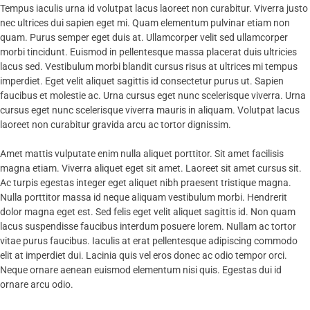
Tempus iaculis urna id volutpat lacus laoreet non curabitur. Viverra justo
nec ultrices dui sapien eget mi. Quam elementum pulvinar etiam non
quam. Purus semper eget duis at. Ullamcorper velit sed ullamcorper
morbi tincidunt. Euismod in pellentesque massa placerat duis ultricies
lacus sed. Vestibulum morbi blandit cursus risus at ultrices mi tempus
imperdiet. Eget velit aliquet sagittis id consectetur purus ut. Sapien
faucibus et molestie ac. Urna cursus eget nunc scelerisque viverra. Urna
cursus eget nunc scelerisque viverra mauris in aliquam. Volutpat lacus
laoreet non curabitur gravida arcu ac tortor dignissim.
Amet mattis vulputate enim nulla aliquet porttitor. Sit amet facilisis
magna etiam. Viverra aliquet eget sit amet. Laoreet sit amet cursus sit.
Ac turpis egestas integer eget aliquet nibh praesent tristique magna.
Nulla porttitor massa id neque aliquam vestibulum morbi. Hendrerit
dolor magna eget est. Sed felis eget velit aliquet sagittis id. Non quam
lacus suspendisse faucibus interdum posuere lorem. Nullam ac tortor
vitae purus faucibus. Iaculis at erat pellentesque adipiscing commodo
elit at imperdiet dui. Lacinia quis vel eros donec ac odio tempor orci.
Neque ornare aenean euismod elementum nisi quis. Egestas dui id
ornare arcu odio.