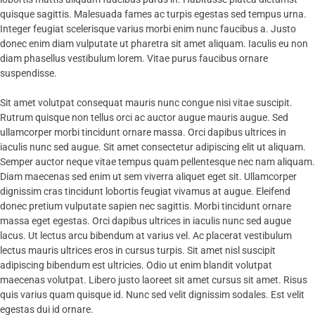
quisque sagittis. Malesuada fames ac turpis egestas sed tempus urna.
Integer feugiat scelerisque varius morbi enim nunc faucibus a. Justo
donec enim diam vulputate ut pharetra sit amet aliquam. Iaculis eu non
diam phasellus vestibulum lorem. Vitae purus faucibus ornare
suspendisse.
Sit amet volutpat consequat mauris nunc congue nisi vitae suscipit.
Rutrum quisque non tellus orci ac auctor augue mauris augue. Sed
ullamcorper morbi tincidunt ornare massa. Orci dapibus ultrices in
iaculis nunc sed augue. Sit amet consectetur adipiscing elit ut aliquam.
Semper auctor neque vitae tempus quam pellentesque nec nam aliquam.
Diam maecenas sed enim ut sem viverra aliquet eget sit. Ullamcorper
dignissim cras tincidunt lobortis feugiat vivamus at augue. Eleifend
donec pretium vulputate sapien nec sagittis. Morbi tincidunt ornare
massa eget egestas. Orci dapibus ultrices in iaculis nunc sed augue
lacus. Ut lectus arcu bibendum at varius vel. Ac placerat vestibulum
lectus mauris ultrices eros in cursus turpis. Sit amet nisl suscipit
adipiscing bibendum est ultricies. Odio ut enim blandit volutpat
maecenas volutpat. Libero justo laoreet sit amet cursus sit amet. Risus
quis varius quam quisque id. Nunc sed velit dignissim sodales. Est velit
egestas dui id ornare.