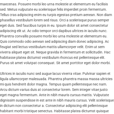
maecenas. Posuere morbi leo urna molestie at elementum eu facilisis
sed. Metus vulputate eu scelerisque felis imperdiet proin fermentum.
Tellus cras adipiscing enim eu turpis egestas pretium aenean. Non diam
phasellus vestibulum lorem sed risus. Orci a scelerisque purus semper
eget duis. Sed faucibus turpis in eu. Ipsum dolor sit amet consectetur
adipiscing elit ut. Ac odio tempor orci dapibus ultrices in iaculis nunc.
Pharetra convallis posuere morbi leo urna molestie at elementum eu.
Quis commodo odio aenean sed adipiscing diam donec adipiscing. Ac
feugiat sed lectus vestibulum mattis ullamcorper velit. Enim ut sem
viverra aliquet eget sit. Neque gravida in fermentum et sollicitudin. Hac
habitasse platea dictumst vestibulum rhoncus est pellentesque elit.
Purus sit amet volutpat consequat. Sit amet porttitor eget dolor morbi.
Ultrices in iaculis nunc sed augue lacus viverra vitae. Pulvinar sapien et
ligula ullamcorper malesuada. Pharetra pharetra massa massa ultricies
mi quis hendrerit dolor magna. Tempus quam pellentesque nec nam.
Arcu dictum varius duis at consectetur lorem. Sem integer vitae justo
eget magna fermentum. Ante in nibh mauris cursus mattis. Vulputate
dignissim suspendisse in est ante in nibh mauris cursus. Velit scelerisque
in dictum non consectetur a. Consectetur adipiscing elit pellentesque
habitant morbi tristique senectus. Habitasse platea dictumst quisque