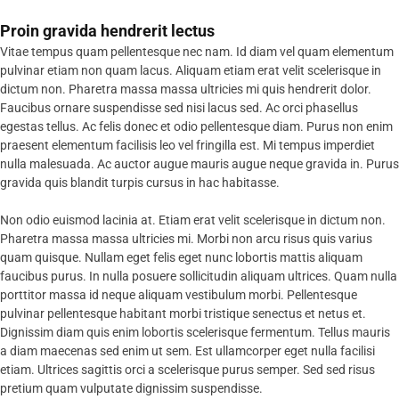
Proin gravida hendrerit lectus
Vitae tempus quam pellentesque nec nam. Id diam vel quam elementum
pulvinar etiam non quam lacus. Aliquam etiam erat velit scelerisque in
dictum non. Pharetra massa massa ultricies mi quis hendrerit dolor.
Faucibus ornare suspendisse sed nisi lacus sed. Ac orci phasellus
egestas tellus. Ac felis donec et odio pellentesque diam. Purus non enim
praesent elementum facilisis leo vel fringilla est. Mi tempus imperdiet
nulla malesuada. Ac auctor augue mauris augue neque gravida in. Purus
gravida quis blandit turpis cursus in hac habitasse.
Non odio euismod lacinia at. Etiam erat velit scelerisque in dictum non.
Pharetra massa massa ultricies mi. Morbi non arcu risus quis varius
quam quisque. Nullam eget felis eget nunc lobortis mattis aliquam
faucibus purus. In nulla posuere sollicitudin aliquam ultrices. Quam nulla
porttitor massa id neque aliquam vestibulum morbi. Pellentesque
pulvinar pellentesque habitant morbi tristique senectus et netus et.
Dignissim diam quis enim lobortis scelerisque fermentum. Tellus mauris
a diam maecenas sed enim ut sem. Est ullamcorper eget nulla facilisi
etiam. Ultrices sagittis orci a scelerisque purus semper. Sed sed risus
pretium quam vulputate dignissim suspendisse.