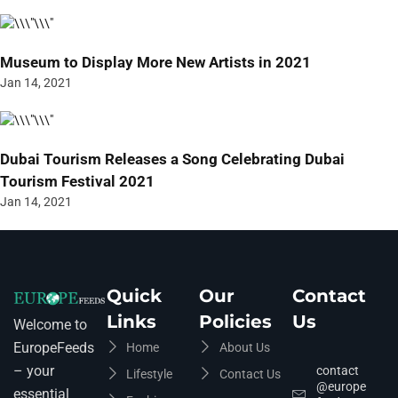
Museum to Display More New Artists in 2021
Jan 14, 2021
Dubai Tourism Releases a Song Celebrating Dubai
Tourism Festival 2021
Jan 14, 2021
Quick
Our
Contact
Links
Policies
Us
Welcome to
EuropeFeeds
Home
About Us
– your
contact
Lifestyle
Contact Us
@europe
essential