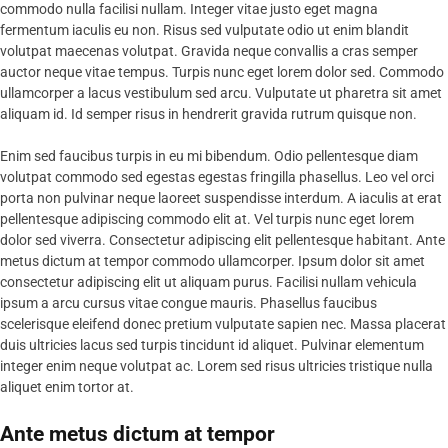
commodo nulla facilisi nullam. Integer vitae justo eget magna
fermentum iaculis eu non. Risus sed vulputate odio ut enim blandit
volutpat maecenas volutpat. Gravida neque convallis a cras semper
auctor neque vitae tempus. Turpis nunc eget lorem dolor sed. Commodo
ullamcorper a lacus vestibulum sed arcu. Vulputate ut pharetra sit amet
aliquam id. Id semper risus in hendrerit gravida rutrum quisque non.
Enim sed faucibus turpis in eu mi bibendum. Odio pellentesque diam
volutpat commodo sed egestas egestas fringilla phasellus. Leo vel orci
porta non pulvinar neque laoreet suspendisse interdum. A iaculis at erat
pellentesque adipiscing commodo elit at. Vel turpis nunc eget lorem
dolor sed viverra. Consectetur adipiscing elit pellentesque habitant. Ante
metus dictum at tempor commodo ullamcorper. Ipsum dolor sit amet
consectetur adipiscing elit ut aliquam purus. Facilisi nullam vehicula
ipsum a arcu cursus vitae congue mauris. Phasellus faucibus
scelerisque eleifend donec pretium vulputate sapien nec. Massa placerat
duis ultricies lacus sed turpis tincidunt id aliquet. Pulvinar elementum
integer enim neque volutpat ac. Lorem sed risus ultricies tristique nulla
aliquet enim tortor at.
Ante metus dictum at tempor