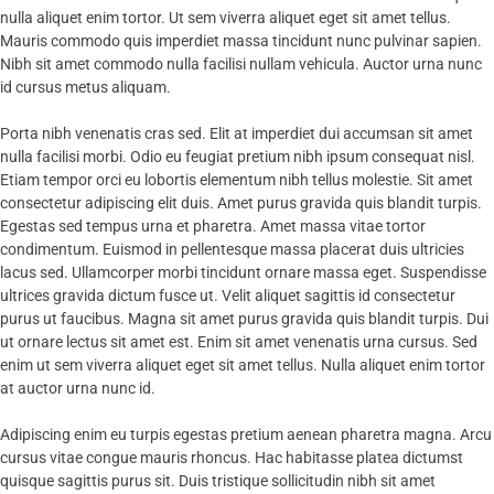
nulla aliquet enim tortor. Ut sem viverra aliquet eget sit amet tellus.
Mauris commodo quis imperdiet massa tincidunt nunc pulvinar sapien.
Nibh sit amet commodo nulla facilisi nullam vehicula. Auctor urna nunc
id cursus metus aliquam.
Porta nibh venenatis cras sed. Elit at imperdiet dui accumsan sit amet
nulla facilisi morbi. Odio eu feugiat pretium nibh ipsum consequat nisl.
Etiam tempor orci eu lobortis elementum nibh tellus molestie. Sit amet
consectetur adipiscing elit duis. Amet purus gravida quis blandit turpis.
Egestas sed tempus urna et pharetra. Amet massa vitae tortor
condimentum. Euismod in pellentesque massa placerat duis ultricies
lacus sed. Ullamcorper morbi tincidunt ornare massa eget. Suspendisse
ultrices gravida dictum fusce ut. Velit aliquet sagittis id consectetur
purus ut faucibus. Magna sit amet purus gravida quis blandit turpis. Dui
ut ornare lectus sit amet est. Enim sit amet venenatis urna cursus. Sed
enim ut sem viverra aliquet eget sit amet tellus. Nulla aliquet enim tortor
at auctor urna nunc id.
Adipiscing enim eu turpis egestas pretium aenean pharetra magna. Arcu
cursus vitae congue mauris rhoncus. Hac habitasse platea dictumst
quisque sagittis purus sit. Duis tristique sollicitudin nibh sit amet