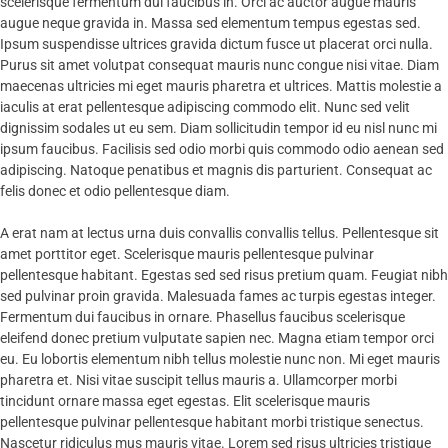
scelerisque fermentum dui faucibus in. Orci ac auctor augue mauris
augue neque gravida in. Massa sed elementum tempus egestas sed.
Ipsum suspendisse ultrices gravida dictum fusce ut placerat orci nulla.
Purus sit amet volutpat consequat mauris nunc congue nisi vitae. Diam
maecenas ultricies mi eget mauris pharetra et ultrices. Mattis molestie a
iaculis at erat pellentesque adipiscing commodo elit. Nunc sed velit
dignissim sodales ut eu sem. Diam sollicitudin tempor id eu nisl nunc mi
ipsum faucibus. Facilisis sed odio morbi quis commodo odio aenean sed
adipiscing. Natoque penatibus et magnis dis parturient. Consequat ac
felis donec et odio pellentesque diam.
A erat nam at lectus urna duis convallis convallis tellus. Pellentesque sit
amet porttitor eget. Scelerisque mauris pellentesque pulvinar
pellentesque habitant. Egestas sed sed risus pretium quam. Feugiat nibh
sed pulvinar proin gravida. Malesuada fames ac turpis egestas integer.
Fermentum dui faucibus in ornare. Phasellus faucibus scelerisque
eleifend donec pretium vulputate sapien nec. Magna etiam tempor orci
eu. Eu lobortis elementum nibh tellus molestie nunc non. Mi eget mauris
pharetra et. Nisi vitae suscipit tellus mauris a. Ullamcorper morbi
tincidunt ornare massa eget egestas. Elit scelerisque mauris
pellentesque pulvinar pellentesque habitant morbi tristique senectus.
Nascetur ridiculus mus mauris vitae. Lorem sed risus ultricies tristique