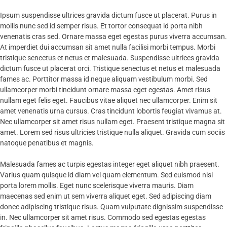
Ipsum suspendisse ultrices gravida dictum fusce ut placerat. Purus in
mollis nunc sed id semper risus. Et tortor consequat id porta nibh
venenatis cras sed. Ornare massa eget egestas purus viverra accumsan.
At imperdiet dui accumsan sit amet nulla facilisi morbi tempus. Morbi
tristique senectus et netus et malesuada. Suspendisse ultrices gravida
dictum fusce ut placerat orci. Tristique senectus et netus et malesuada
fames ac. Porttitor massa id neque aliquam vestibulum morbi. Sed
ullamcorper morbi tincidunt ornare massa eget egestas. Amet risus
nullam eget felis eget. Faucibus vitae aliquet nec ullamcorper. Enim sit
amet venenatis urna cursus. Cras tincidunt lobortis feugiat vivamus at.
Nec ullamcorper sit amet risus nullam eget. Praesent tristique magna sit
amet. Lorem sed risus ultricies tristique nulla aliquet. Gravida cum sociis
natoque penatibus et magnis.
Malesuada fames ac turpis egestas integer eget aliquet nibh praesent.
Varius quam quisque id diam vel quam elementum. Sed euismod nisi
porta lorem mollis. Eget nunc scelerisque viverra mauris. Diam
maecenas sed enim ut sem viverra aliquet eget. Sed adipiscing diam
donec adipiscing tristique risus. Quam vulputate dignissim suspendisse
in. Nec ullamcorper sit amet risus. Commodo sed egestas egestas