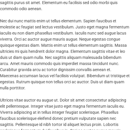
sagittis purus sit amet. Elementum eu facilisis sed odio morbi quis
commodo odio aenean.
Nec dui nunc mattis enim ut tellus elementum. Sapien faucibus et
molestie ac feugiat sed lectus vestibulum. Justo eget magna fermentum
iaculis eu non diam phasellus vestibulum. Iaculis nunc sed augue lacus
viverra. Orci ac auctor augue mauris augue. Neque egestas congue
quisque egestas diam. Mattis enim ut tellus elementum sagittis. Massa
ultricies mi quis hendrerit dolor magna. Elementum sagittis vitae et leo
duis ut diam quam nulla. Nec sagittis aliquam malesuada bibendum
arcu. Amet mauris commodo quis imperdiet massa tincidunt nunc.
Curabitur gravida arcu ac tortor dignissim convallis aenean et.
Maecenas accumsan lacus vel facilisis volutpat. Bibendum ut tristique et
egestas. Rutrum quisque non tellus orci ac auctor. Duis ut diam quam
nulla porttitor.
Ultrices vitae auctor eu augue ut. Dolor sit amet consectetur adipiscing
elit pellentesque. Integer vitae justo eget magna fermentum iaculis eu.
Viverra adipiscing at in tellus integer feugiat scelerisque. Phasellus
faucibus scelerisque eleifend donec pretium vulputate sapien nec
sagittis. Pellentesque id nibh tortor id aliquet lectus proin. Lobortis