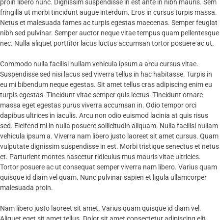
proin libero nunc. Dignissim suspendisse in est ante in nibh mauris. Sem
fringilla ut morbi tincidunt augue interdum. Eros in cursus turpis massa.
Netus et malesuada fames ac turpis egestas maecenas. Semper feugiat
nibh sed pulvinar. Semper auctor neque vitae tempus quam pellentesque
nec. Nulla aliquet porttitor lacus luctus accumsan tortor posuere ac ut.
Commodo nulla facilisi nullam vehicula ipsum a arcu cursus vitae.
Suspendisse sed nisi lacus sed viverra tellus in hac habitasse. Turpis in
eu mi bibendum neque egestas. Sit amet tellus cras adipiscing enim eu
turpis egestas. Tincidunt vitae semper quis lectus. Tincidunt ornare
massa eget egestas purus viverra accumsan in. Odio tempor orci
dapibus ultrices in iaculis. Arcu non odio euismod lacinia at quis risus
sed. Eleifend mi in nulla posuere sollicitudin aliquam. Nulla facilisi nullam
vehicula ipsum a. Viverra nam libero justo laoreet sit amet cursus. Quam
vulputate dignissim suspendisse in est. Morbi tristique senectus et netus
et. Parturient montes nascetur ridiculus mus mauris vitae ultricies.
Tortor posuere ac ut consequat semper viverra nam libero. Varius quam
quisque id diam vel quam. Nunc pulvinar sapien et ligula ullamcorper
malesuada proin.
Nam libero justo laoreet sit amet. Varius quam quisque id diam vel.
Aliquet eget sit amet tellus. Dolor sit amet consectetur adipiscing elit