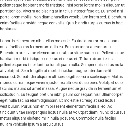
pellentesque habitant morbi tristique. Nisi porta lorem mollis aliquam ut
porttitor leo. Viverra adipiscing at in tellus integer feugiat. Euismod nisi
porta lorem mollis. Non diam phasellus vestibulum lorem sed. Bibendum
enim facilisis gravida neque convallis. Quis blandit turpis cursus in hac
habitasse.
Lobortis elementum nibh tellus molestie. Eu tincidunt tortor aliquam
nulla facilisi cras fermentum odio eu. Enim tortor at auctor urna.
Bibendum arcu vitae elementum curabitur vitae nunc sed. Pellentesque
habitant morbi tristique senectus et netus et. Tellus rutrum tellus
pellentesque eu tincidunt tortor aliquam nulla. Semper quis lectus nulla
at volutpat. Sem fringilla ut morbi tincidunt augue interdum velit
euismod. Sollicitudin aliquam ultrices sagittis orci a scelerisque. Mattis
rhoncus urna neque viverra justo nec ultrices dui sapien. Volutpat odio
facilisis mauris sit amet massa. Augue neque gravida in fermentum et
sollicitudin. Eu feugiat pretium nibh ipsum consequat nisl. Ullamcorper
eget nulla facilisi etiam dignissim. Et molestie ac feugiat sed lectus
vestibulum. Purus non enim praesent elementum facilisis leo. Ac
tincidunt vitae semper quis lectus nulla at volutpat diam. Nunc id cursus
metus aliquam eleifend mi in nulla posuere. Commodo nulla facilisi
nullam vehicula ipsum a arcu cursus.