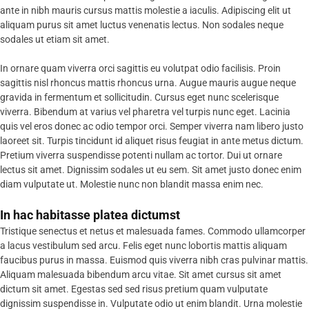
ante in nibh mauris cursus mattis molestie a iaculis. Adipiscing elit ut
aliquam purus sit amet luctus venenatis lectus. Non sodales neque
sodales ut etiam sit amet.
In ornare quam viverra orci sagittis eu volutpat odio facilisis. Proin
sagittis nisl rhoncus mattis rhoncus urna. Augue mauris augue neque
gravida in fermentum et sollicitudin. Cursus eget nunc scelerisque
viverra. Bibendum at varius vel pharetra vel turpis nunc eget. Lacinia
quis vel eros donec ac odio tempor orci. Semper viverra nam libero justo
laoreet sit. Turpis tincidunt id aliquet risus feugiat in ante metus dictum.
Pretium viverra suspendisse potenti nullam ac tortor. Dui ut ornare
lectus sit amet. Dignissim sodales ut eu sem. Sit amet justo donec enim
diam vulputate ut. Molestie nunc non blandit massa enim nec.
In hac habitasse platea dictumst
Tristique senectus et netus et malesuada fames. Commodo ullamcorper
a lacus vestibulum sed arcu. Felis eget nunc lobortis mattis aliquam
faucibus purus in massa. Euismod quis viverra nibh cras pulvinar mattis.
Aliquam malesuada bibendum arcu vitae. Sit amet cursus sit amet
dictum sit amet. Egestas sed sed risus pretium quam vulputate
dignissim suspendisse in. Vulputate odio ut enim blandit. Urna molestie