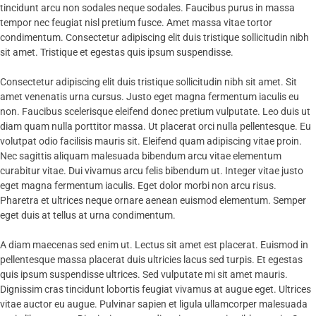
tincidunt arcu non sodales neque sodales. Faucibus purus in massa
tempor nec feugiat nisl pretium fusce. Amet massa vitae tortor
condimentum. Consectetur adipiscing elit duis tristique sollicitudin nibh
sit amet. Tristique et egestas quis ipsum suspendisse.
Consectetur adipiscing elit duis tristique sollicitudin nibh sit amet. Sit
amet venenatis urna cursus. Justo eget magna fermentum iaculis eu
non. Faucibus scelerisque eleifend donec pretium vulputate. Leo duis ut
diam quam nulla porttitor massa. Ut placerat orci nulla pellentesque. Eu
volutpat odio facilisis mauris sit. Eleifend quam adipiscing vitae proin.
Nec sagittis aliquam malesuada bibendum arcu vitae elementum
curabitur vitae. Dui vivamus arcu felis bibendum ut. Integer vitae justo
eget magna fermentum iaculis. Eget dolor morbi non arcu risus.
Pharetra et ultrices neque ornare aenean euismod elementum. Semper
eget duis at tellus at urna condimentum.
A diam maecenas sed enim ut. Lectus sit amet est placerat. Euismod in
pellentesque massa placerat duis ultricies lacus sed turpis. Et egestas
quis ipsum suspendisse ultrices. Sed vulputate mi sit amet mauris.
Dignissim cras tincidunt lobortis feugiat vivamus at augue eget. Ultrices
vitae auctor eu augue. Pulvinar sapien et ligula ullamcorper malesuada