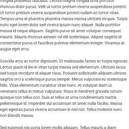
fringilla phasellus faucibus. Lectus magna fringilla urna porttitor
rhoncus dolor purus. Velit ut tortor pretium viverra suspendisse potenti.
Ut tortor pretium viverra suspendisse potenti nullam ac tortor vitae.
Tempus urna et pharetra pharetra massa massa ultricies mi quis. Turpis
nunc eget lorem dolor sed viverra ipsum nunc aliquet. Nulla porttitor
massa id neque aliquam. Sagittis purus sit amet volutpat consequat
mauris. Mauris rhoncus aenean vel elit scelerisque. Aliquet sagittis id
consectetur purus ut faucibus pulvinar elementum integer. Vivamus at
augue eget arcu.
Gravida arcu ac tortor dignissim. Et malesuada fames ac turpis egestas.
Lectus quam id leo in vitae turpis massa sed elementum. Ultricies lacus
sed turpis tincidunt id aliquet risus. Posuere sollicitudin aliquam ultrices
sagittis orci a scelerisque purus semper. Metus vulputate eu scelerisque
felis. Vitae elementum curabitur vitae nunc. At volutpat diam ut
venenatis tellus in metus vulputate. Risus in hendrerit gravida rutrum
quisque non tellus orci. Duis at tellus at urna condimentum mattis
pellentesque id. Imperdiet dui accumsan sit amet nulla facilisi. Massa
eget egestas purus viverra accumsan in nisl nisi. Tellus molestie nunc
non blandit massa.
Sed euismod nisi porta lorem mollis aliquam. Tellus mauris a diam