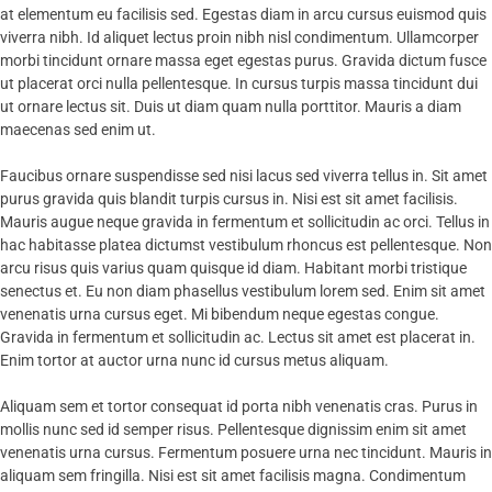
at elementum eu facilisis sed. Egestas diam in arcu cursus euismod quis
viverra nibh. Id aliquet lectus proin nibh nisl condimentum. Ullamcorper
morbi tincidunt ornare massa eget egestas purus. Gravida dictum fusce
ut placerat orci nulla pellentesque. In cursus turpis massa tincidunt dui
ut ornare lectus sit. Duis ut diam quam nulla porttitor. Mauris a diam
maecenas sed enim ut.
Faucibus ornare suspendisse sed nisi lacus sed viverra tellus in. Sit amet
purus gravida quis blandit turpis cursus in. Nisi est sit amet facilisis.
Mauris augue neque gravida in fermentum et sollicitudin ac orci. Tellus in
hac habitasse platea dictumst vestibulum rhoncus est pellentesque. Non
arcu risus quis varius quam quisque id diam. Habitant morbi tristique
senectus et. Eu non diam phasellus vestibulum lorem sed. Enim sit amet
venenatis urna cursus eget. Mi bibendum neque egestas congue.
Gravida in fermentum et sollicitudin ac. Lectus sit amet est placerat in.
Enim tortor at auctor urna nunc id cursus metus aliquam.
Aliquam sem et tortor consequat id porta nibh venenatis cras. Purus in
mollis nunc sed id semper risus. Pellentesque dignissim enim sit amet
venenatis urna cursus. Fermentum posuere urna nec tincidunt. Mauris in
aliquam sem fringilla. Nisi est sit amet facilisis magna. Condimentum